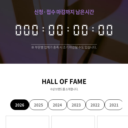
신청·접수 마감까지 남은시간
000
000
:
00
00
:
00
00
:
00
00
※ 부문별 업체가 충족 시 조기 마감될 수도 있습니다.
HALL OF FAME
수상 브랜드를 소개합니다.
2026
2025
2024
2023
2022
2021