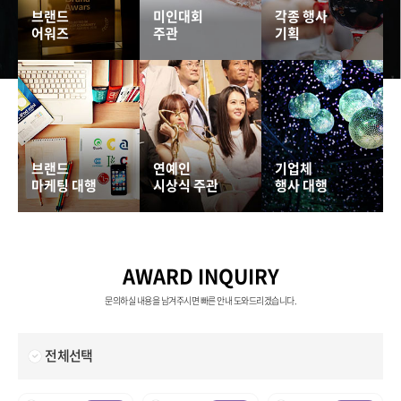
브랜드
미인대회
각종 행사
어워즈
주관
기획
브랜드
연예인
기업체
마케팅 대행
시상식 주관
행사 대행
AWARD INQUIRY
문의하실 내용을 남겨주시면 빠른 안내 도와드리겠습니다.
전체선택