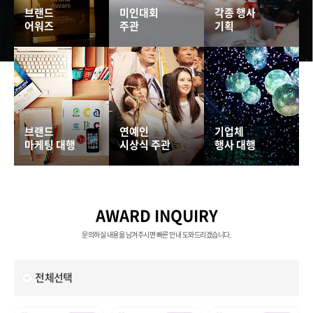
브랜드
미인대회
각종 행사
어워즈
주관
기획
브랜드
연예인
기업체
마케팅 대행
시상식 주관
행사 대행
AWARD INQUIRY
문의하실 내용을 남겨주시면 빠른 안내 도와드리겠습니다.
전체선택