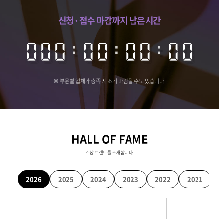
신청·접수 마감까지 남은시간
000
000
:
00
00
:
00
00
:
00
00
※ 부문별 업체가 충족 시 조기 마감될 수도 있습니다.
HALL OF FAME
수상 브랜드를 소개합니다.
2026
2025
2024
2023
2022
2021